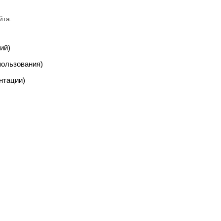
йта.
ий)
пользования)
нтации)