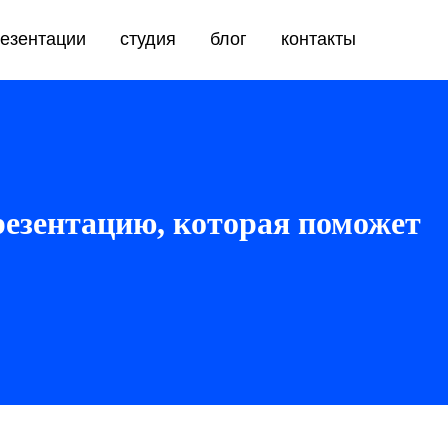
езентации
студия
блог
контакты
резентацию, которая поможет